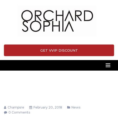
GET VVIP DISCOUNT
Champsre
February 20, 2018
News
0 Comments